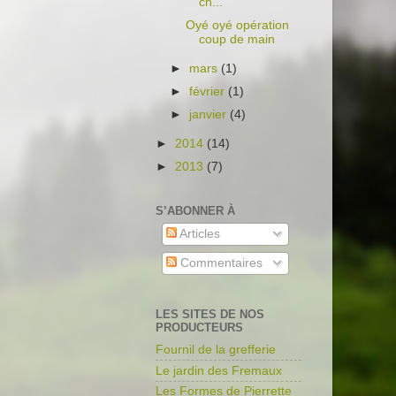
ch...
Oyé oyé opération
coup de main
►
mars
(1)
►
février
(1)
►
janvier
(4)
►
2014
(14)
►
2013
(7)
S’ABONNER À
Articles
Commentaires
LES SITES DE NOS
PRODUCTEURS
Fournil de la grefferie
Le jardin des Fremaux
Les Formes de Pierrette